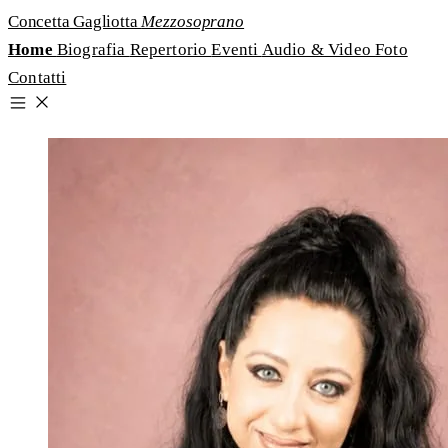
Concetta Gagliotta
Mezzosoprano
Home
Biografia
Repertorio
Eventi
Audio & Video
Foto
Contatti